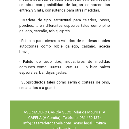
en obra con posibilidad de largos comprendidos
entre 2 y 5 mts, consúltenos para otras medidas.
· Madera de tipo estructural para tejados, pisos,
porches, … en diferentes especies tales como pino
gallego, castaño, roble, ciprés, …
· Estacas para cierres o vallados de maderas nobles
autóctonas como roble gallego, castaño, acacia
brava, …
· Palets de todo tipo, industriales de medidas
comunes como 100x80, 120x100, … o bien palets
especiales, bandejas, jaulas.
· Subproductos tales como serrín o corteza de pino,
ensacados o a granel.
ASERRADERO GARCÍA SECO · Vilar de Mouros · A
CAPELA (A Coruña) · Teléfono: 981 459 137 ·
info@aserraderocapela.com ·
Aviso legal
·
Poítica
de Privacidad